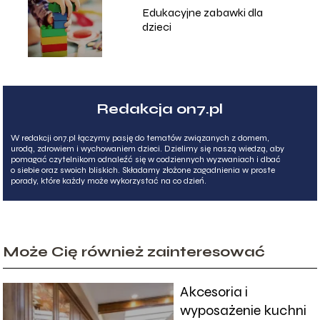
Edukacyjne zabawki dla
dzieci
Redakcja on7.pl
W redakcji on7.pl łączymy pasję do tematów związanych z domem,
urodą, zdrowiem i wychowaniem dzieci. Dzielimy się naszą wiedzą, aby
pomagać czytelnikom odnaleźć się w codziennych wyzwaniach i dbać
o siebie oraz swoich bliskich. Składamy złożone zagadnienia w proste
porady, które każdy może wykorzystać na co dzień.
Może Cię również zainteresować
Akcesoria i
wyposażenie kuchni