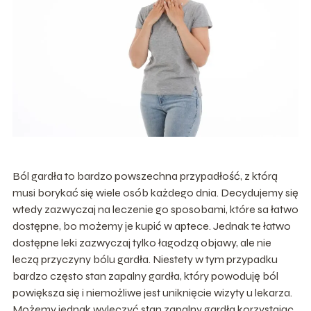
Ból gardła to bardzo powszechna przypadłość, z którą
musi borykać się wiele osób każdego dnia. Decydujemy się
wtedy zazwyczaj na leczenie go sposobami, które sa łatwo
dostępne, bo możemy je kupić w aptece. Jednak te łatwo
dostępne leki zazwyczaj tylko łagodzą objawy, ale nie
leczą przyczyny bólu gardła. Niestety w tym przypadku
bardzo często stan zapalny gardła, który powoduję ból
powiększa się i niemożliwe jest uniknięcie wizyty u lekarza.
Możemy jednak wyleczyć stan zapalny gardła korzystając