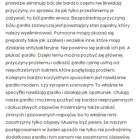
prawdzie eliminują ból, ale bardzo często nie likwidują
przyczyny, co sprawia, że jak tylko przestaniemy je
zażywać, to ból gardła wraca. Bezpośrednią przyczyną
bólu gardła zazwyczaj jest powstający stan zapalny, który
nalezy wyeliminować. Pomocne mogą okazać się
preparaty takie jak, szałwia i wszelkie inne, które mają
dzialanie antybakteryjne. Nie powinno się jednak ich pić. A
płukać gardło. Dzięki temu można pozbyć się głównej
przyczyny problemu i odkazić gardło i jamę ustną od
niepotrzebnych bakterii, które pogłębiają problem.
Kolejnym bardzo korzystnym sposobem jest nawilżanie
gardła miodem, czy syropem sosnowym. To właśnie te
specyfiki nawilżają gardło i działają jak opatrunek. Otulają
nasze gardło i możemy pozbyć się bardzo nieprzyjemnych
i dokuczliwych objawów. Powinniśmy także unikać
zimnych i gazowanych napojów, bo to właśnie nimi
zaostrzymy tylko objawy. Musimy być pewni, że naszym
postępowaniem w żaden sposób nie tylko nie podrażnimy
dodatkowo gardła i tym samym nie zaostrzymy objawów,