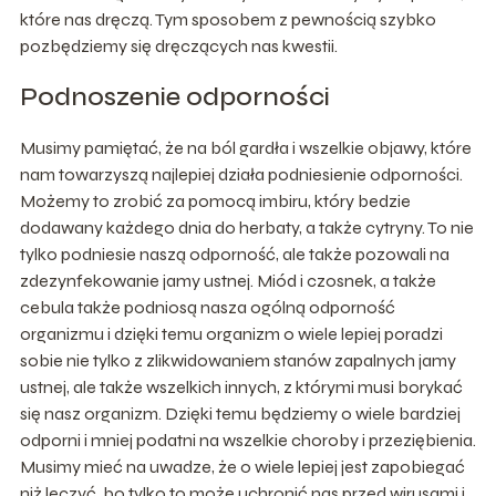
które nas dręczą. Tym sposobem z pewnością szybko
pozbędziemy się dręczących nas kwestii.
Podnoszenie odporności
Musimy pamiętać, że na ból gardła i wszelkie objawy, które
nam towarzyszą najlepiej działa podniesienie odporności.
Możemy to zrobić za pomocą imbiru, który bedzie
dodawany każdego dnia do herbaty, a także cytryny. To nie
tylko podniesie naszą odporność, ale także pozowali na
zdezynfekowanie jamy ustnej. Miód i czosnek, a także
cebula także podniosą nasza ogólną odporność
organizmu i dzięki temu organizm o wiele lepiej poradzi
sobie nie tylko z zlikwidowaniem stanów zapalnych jamy
ustnej, ale także wszelkich innych, z którymi musi borykać
się nasz organizm. Dzięki temu będziemy o wiele bardziej
odporni i mniej podatni na wszelkie choroby i przeziębienia.
Musimy mieć na uwadze, że o wiele lepiej jest zapobiegać
niż leczyć, bo tylko to może uchronić nas przed wirusami i