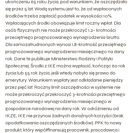
ukończeniu 65 roku życia, pod warunkiem, że oszczędzało
się przez 5 lat. Wadą systemu jest to, że od wypłaconych
środków trzeba zapłacić podatek w wysokości 10%.
Wpłacających środki obowiązuje limit roczny wpłat. Dla
osób fizycznych nie może przekroczyć 1,2– krotności
przeciętnego prognozowanego wynagrodzenia brutto.
Dla samozatrudnionych wynosi 1,8-krotność przeciętnego
prognozowanego wynagrodzenia miesięcznego na dany
rok. Dane te publikuje Ministerstwo Rodziny i Polityki
Społecznej. Środki z IKE można wypłacić, kończąc 60 rok
życia lub 55 rok życia, jeśli wtedy nabyło się prawo do
emerytury. Warunkiem wypłaty jest odkładanie pieniędzy
przez pięć lat. Roczny limit oszczędności w systemie nie
może przekroczyć przekroczyć 3-krotności przeciętnego
prognozowanego wynagrodzenia miesięcznego w
gospodarce narodowej na dany rok. W odróżnieniu od
IKZE, IKE nie przynosi żadnych doraźnych korzyści (brak
opodatkowania oszczędzanych środków). PPK to nowy
produkt, który współfinansują pracownik, pracodawca i