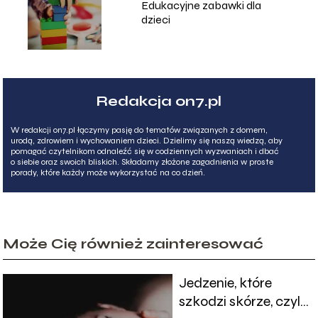
Edukacyjne zabawki dla
dzieci
Redakcja on7.pl
W redakcji on7.pl łączymy pasję do tematów związanych z domem,
urodą, zdrowiem i wychowaniem dzieci. Dzielimy się naszą wiedzą, aby
pomagać czytelnikom odnaleźć się w codziennych wyzwaniach i dbać
o siebie oraz swoich bliskich. Składamy złożone zagadnienia w proste
porady, które każdy może wykorzystać na co dzień.
Może Cię również zainteresować
Jedzenie, które
szkodzi skórze, czyli