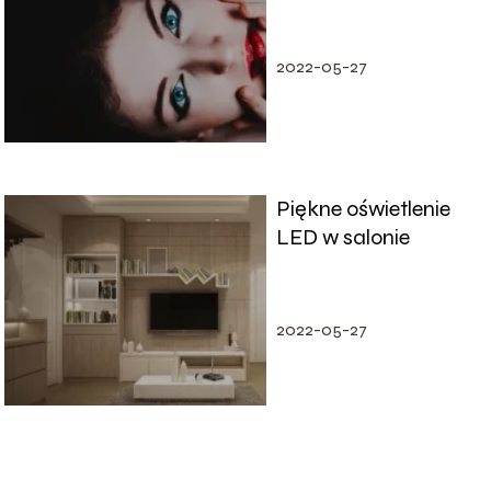
jak powinna
wyglądać
prawidłowa dieta
2022-05-27
Piękne oświetlenie
LED w salonie
2022-05-27